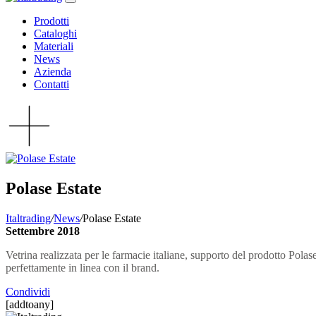
Prodotti
Cataloghi
Materiali
News
Azienda
Contatti
Polase Estate
Italtrading
/
News
/
Polase Estate
Settembre 2018
Vetrina realizzata per le farmacie italiane, supporto del prodotto Pola
perfettamente in linea con il brand.
Condividi
[addtoany]